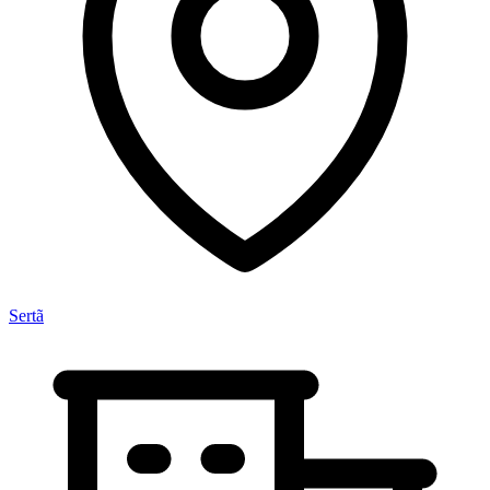
Sertã