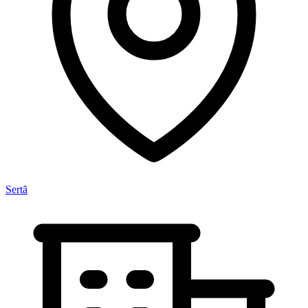
Sertã