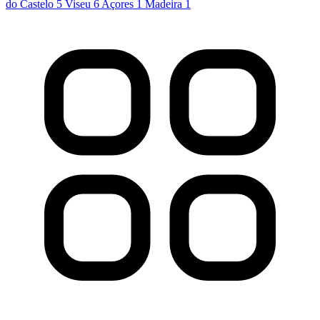
do Castelo
5
Viseu
6
Açores
1
Madeira
1