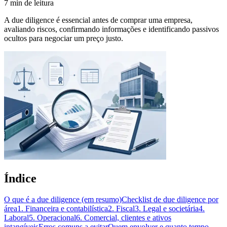
7 min de leitura
A due diligence é essencial antes de comprar uma empresa,
avaliando riscos, confirmando informações e identificando passivos
ocultos para negociar um preço justo.
Índice
O que é a due diligence (em resumo)
Checklist de due diligence por
área
1. Financeira e contabilística
2. Fiscal
3. Legal e societária
4.
Laboral
5. Operacional
6. Comercial, clientes e ativos
intangíveis
Erros comuns a evitar
Quem envolver e quanto tempo