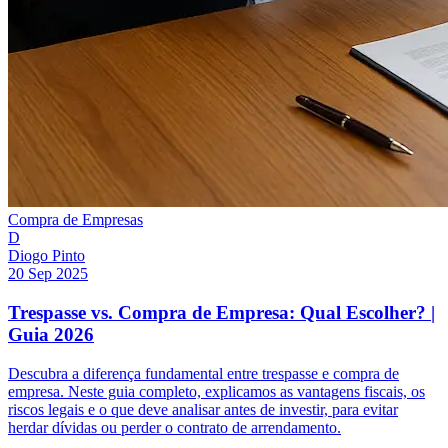
Compra de Empresas
D
Diogo Pinto
20 Sep 2025
Trespasse vs. Compra de Empresa: Qual Escolher? |
Guia 2026
Descubra a diferença fundamental entre trespasse e compra de
empresa. Neste guia completo, explicamos as vantagens fiscais, os
riscos legais e o que deve analisar antes de investir, para evitar
herdar dívidas ou perder o contrato de arrendamento.