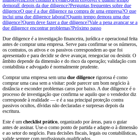
demora
E depois da due diligence?
Perguntas frequentes sobre due
diligence
O que é a due diligence na compra de uma empresa?
O que
inclui uma due diligence laboral?
Quanto tempo demora uma due
diligence?
Quem deve fazer a due diligence?
Vale a pena avançar se a
due diligence encontrar problemas?
Próximo passo
Due diligence é a investigação financeira, jurídica e operacional feita
antes de comprar uma empresa. Serve para confirmar se os números,
os contratos, os ativos e os passivos correspondem ao que foi
apresentado e para decidir se deve avançar, renegociar ou desistir. O
âmbito depende da dimensão e do risco da operação; validação com
contabilista e advogado é normalmente prudente.
Comprar uma empresa sem uma
due diligence
rigorosa é como
comprar uma casa sem a visitar: pode parecer um bom negócio à
distância e esconder problemas caros por baixo. A due diligence é o
processo de investigação que confirma se aquilo que o vendedor diz
corresponde à realidade — e é a sua principal proteção contra
passivos ocultos, dívidas não declaradas e surpresas depois da
escritura.
Este é um
checklist prático
, organizado por áreas, para o guiar
antes de assinar. Use-o como ponto de partida e adapte-o à dimensão
e ao setor do negócio. Para decisões fiscais, legais ou contabilísticas,
valide sempre com profissionais qualificados.