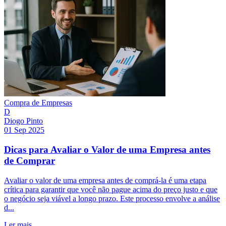
Compra de Empresas
D
Diogo Pinto
01 Sep 2025
Dicas para Avaliar o Valor de uma Empresa antes
de Comprar
Avaliar o valor de uma empresa antes de comprá-la é uma etapa
crítica para garantir que você não pague acima do preço justo e que
o negócio seja viável a longo prazo. Este processo envolve a análise
d...
Ler mais