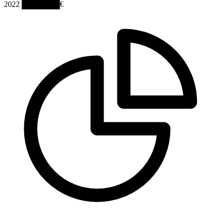
2022
███████€